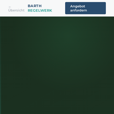
BARTH
←
Angebot
Übersicht
REGELWERK
anfordern