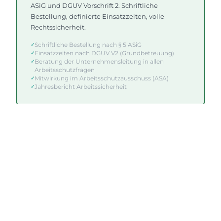
ASiG und DGUV Vorschrift 2. Schriftliche
Bestellung, definierte Einsatzzeiten, volle
Rechtssicherheit.
Schriftliche Bestellung nach § 5 ASiG
Einsatzzeiten nach DGUV V2 (Grundbetreuung)
Beratung der Unternehmensleitung in allen
Arbeitsschutzfragen
Mitwirkung im Arbeitsschutzausschuss (ASA)
Jahresbericht Arbeitssicherheit
Gefährdungsbeurteilungen (GBU)
Gesetzliche Pflicht nach § 5 ArbSchG für jeden
Arbeitsplatz und jede Tätigkeit. Wir erstellen und
dokumentieren GBUs vollständig – und halten
sie bei Änderungen aktuell.