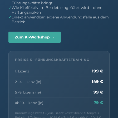
Führungskräfte bringt
✓
Wie KI effektiv im Betrieb eingeführt wird – ohne
Haftungsrisiken
✓
Direkt anwendbar: eigene Anwendungsfälle aus dem
Betrieb
Zum KI-Workshop →
PREISE KI-FÜHRUNGSKRÄFTETRAINING
199 €
1. Lizenz
149 €
2.–4. Lizenz (je)
99 €
5.–9. Lizenz (je)
79 €
ab 10. Lizenz (je)
Kumulativ gestaffelt – jede Lizenz kostet ihren Stufenpreis.
Beispiel: 8 Teilnehmer = 1×199 € + 3×149 € + 4×99 € = 1.042 €.