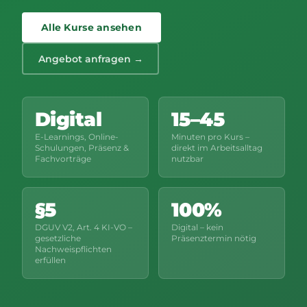
Alle Kurse ansehen
Angebot anfragen →
Digital
15–45
E-Learnings, Online-
Minuten pro Kurs –
Schulungen, Präsenz &
direkt im Arbeitsalltag
Fachvorträge
nutzbar
§5
100%
DGUV V2, Art. 4 KI-VO –
Digital – kein
gesetzliche
Präsenztermin nötig
Nachweispflichten
erfüllen