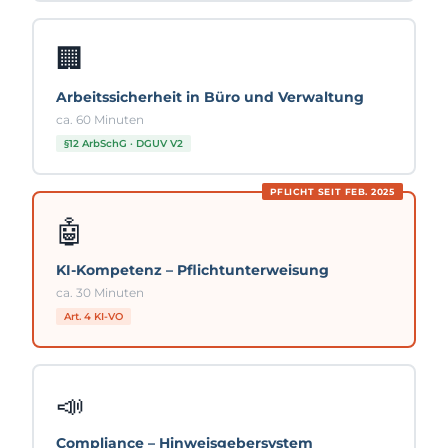
🏢
Arbeitssicherheit in Büro und Verwaltung
ca. 60 Minuten
§12 ArbSchG · DGUV V2
PFLICHT SEIT FEB. 2025
🤖
KI-Kompetenz – Pflichtunterweisung
ca. 30 Minuten
Art. 4 KI-VO
📣
Compliance – Hinweisgebersystem