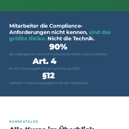
Mitarbeiter die Compliance-
Anforderungen nicht kennen,
sind das
größte Risiko.
Nicht die Technik.
90%
der Datenpannen sind auf menschliche Fehler zurückzuführen
Art. 4
KI-VO: Schulungspflicht gilt seit Februar 2025
§12
ArbSchG: Unterweisungspflicht für alle Mitarbeiter
KURSKATALOG