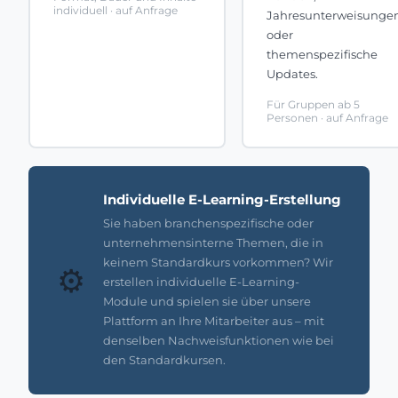
individuell · auf Anfrage
Jahresunterweisunge
oder
themenspezifische
Updates.
Für Gruppen ab 5
Personen · auf Anfrage
Individuelle E-Learning-Erstellung
Sie haben branchenspezifische oder
unternehmensinterne Themen, die in
keinem Standardkurs vorkommen? Wir
⚙️
erstellen individuelle E-Learning-
Module und spielen sie über unsere
Plattform an Ihre Mitarbeiter aus – mit
denselben Nachweisfunktionen wie bei
den Standardkursen.