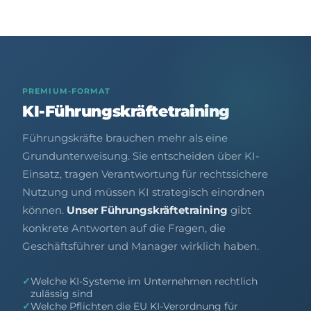
PREMIUM-FORMAT
KI-Führungskräftetraining
Führungskräfte brauchen mehr als eine
Grundunterweisung. Sie entscheiden über KI-
Einsatz, tragen Verantwortung für rechtssichere
Nutzung und müssen KI strategisch einordnen
können.
Unser Führungskräftetraining
gibt
konkrete Antworten auf die Fragen, die
Geschäftsführer und Manager wirklich haben.
✓
Welche KI-Systeme im Unternehmen rechtlich
zulässig sind
✓
Welche Pflichten die EU KI-Verordnung für