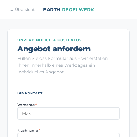
BARTH
REGELWERK
← Übersicht
UNVERBINDLICH & KOSTENLOS
Angebot anfordern
Füllen Sie das Formular aus – wir erstellen
Ihnen innerhalb eines Werktages ein
individuelles Angebot.
IHR KONTAKT
Vorname
*
Nachname
*